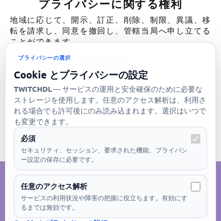
プライバシーに関する権利
地域に応じて、開示、訂正、削除、制限、異議、移
転を請求し、同意を撤回し、管轄当局へ申し立てる
ことができます。
プライバシーの選択
お問い合わせ
Cookie とプライバシーの設定
プライバシーに関する請求は
twitchdlcc@gmail.com へ送信してください。サー
TWITCHDL
— サービスの運用と安全確保のために必要な
ビス名と必要な情報を記載し、パスワードや不要な
ストレージを使用します。任意のアクセス解析は、利用さ
機微情報は送らないでください。
れる場合でも許可後にのみ読み込まれます。選択はいつで
最終更新日: 2026-07-14
も変更できます。
必須
セキュリティ、セッション、要求された機能、プライバシ
ー設定の保存に必要です。
©2026 twitchdl.cc
任意のアクセス解析
サービスの利用状況や障害の把握に役立ちます。有効にす
るまでは無効です。