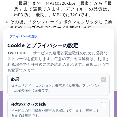
（最悪）まで、MP3は320kbps（最良）から「最
悪」まで選択できます。デフォルトの品質は、
MP3では「最良」、MP4では720pです。
その後、「ダウンロード」ボタンをクリックして動
画やクリップのダウンロードを開始します。
動画やクリップがダウンロードされると、それは自
プライバシーの選択
動的にデバイスにダウンロードされます。ダウンロ
Cookie とプライバシーの設定
ードが自動的に開始されなかった場合、「ダウンロ
ード完了」画面で「ダウンロード」ボタンを押して
TWITCHDL
— サービスの運用と安全確保のために必要な
ください。別のトラックやプレイリストをダウンロ
ストレージを使用します。任意のアクセス解析は、利用さ
ードするには、「別のダウンロード」ボタンをクリ
れる場合でも許可後にのみ読み込まれます。選択はいつで
ックします。
も変更できます。
必須
セキュリティ、セッション、要求された機能、プライバシ
ー設定の保存に必要です。
©2026 twitchdl.cc
任意のアクセス解析
サービスの利用状況や障害の把握に役立ちます。有効にす
るまでは無効です。