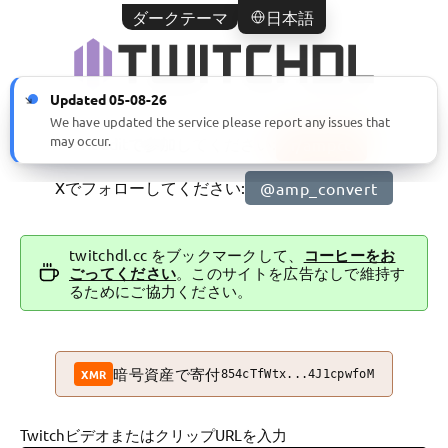
ダークテーマ
日本語
Updated 05-08-26
We have updated the service please report any issues that
may occur.
Redditで参加してください:
r/ampcc
Xでフォローしてください:
@amp_convert
twitchdl.cc をブックマークして、
コーヒーをお
ごってください
。このサイトを広告なしで維持す
るためにご協力ください。
暗号資産で寄付
XMR
854cTfWtx...4J1cpwfoM
TwitchビデオまたはクリップURLを入力